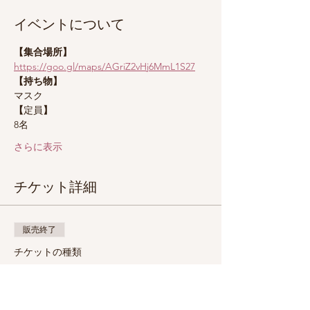
イベントについて
【集合場所】
https://goo.gl/maps/AGriZ2vHj6MmL1S27
【持ち物】
マスク
【
定員
】
8名
さらに表示
チケット詳細
販売終了
チケットの種類
お一人様
価格